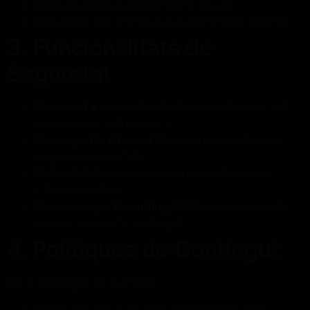
Contingut exclusivament per a adults
No permet registre d'usuaris menors de 18 anys
3. Funcionalitats de
Seguretat
Sense xat o comunicació:
L'aplicació no permet
comunicació entre usuaris
Sense perfils d'usuari:
No es creen perfils que
puguin ser explotats
Ús local:
Tots els jocs són presencials, sense
interacció online
Sense compartir contingut:
Els usuaris no poden
pujar ni compartir contingut
4. Polítiques de Contingut
Tot el contingut de Glopster:
És revisat i aprovat internament abans de la