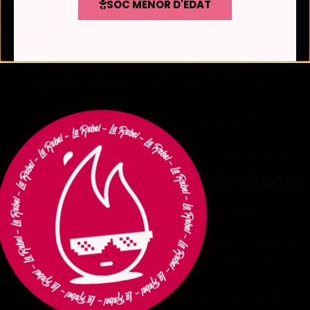
SOC MENOR D'EDAT
Autoritats
Ratafia La Rebel es compromet a:
Cooperar plenament amb les forces de l'ordre
Reportar immediatament qualsevol activitat
sospitosa
Proporcionar informació necessària per a
investigacions
Complir amb totes les lleis locals i internacionals
7. Formació i Conscienciació
El nostre equip rep formació regular sobre
seguretat infantil
Implementem les millors pràctiques de la indústria
Revisem i actualitzem regularment les nostres
polítiques
Mantenim conscienciació constant sobre aquests