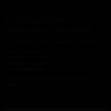
Ser transparents en les nostres accions i polítiques
Prioritzar sempre la seguretat dels menors
10. Contacte per a
Qüestions de Seguretat
Per a denúncies urgents relacionades amb EASI:
Email d'emergència:
contacte@larebel.cat
Email general:
contacte@larebel.cat
Telèfon d'emergències:
112 (o autoritats locals)
Web:
www.larebel.cat
La seguretat dels menors és la nostra màxima
prioritat.
Treballem incansablement per garantir que
Glopster sigui un entorn segur i apropiat només per a
adults responsables.